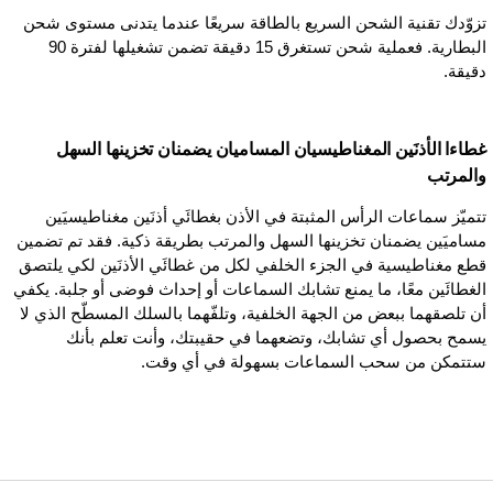
تزوّدك تقنية الشحن السريع بالطاقة سريعًا عندما يتدنى مستوى شحن
البطارية. فعملية شحن تستغرق 15 دقيقة تضمن تشغيلها لفترة 90
دقيقة.
غطاءا الأذنَين المغناطيسيان المساميان يضمنان تخزينها السهل
والمرتب
تتميّز سماعات الرأس المثبتة في الأذن بغطائَي أذنَين مغناطيسيَين
مساميَين يضمنان تخزينها السهل والمرتب بطريقة ذكية. فقد تم تضمين
قطع مغناطيسية في الجزء الخلفي لكل من غطائَي الأذنَين لكي يلتصق
الغطائَين معًا، ما يمنع تشابك السماعات أو إحداث فوضى أو جلبة. يكفي
أن تلصقهما ببعض من الجهة الخلفية، وتلفّهما بالسلك المسطّح الذي لا
يسمح بحصول أي تشابك، وتضعهما في حقيبتك، وأنت تعلم بأنك
ستتمكن من سحب السماعات بسهولة في أي وقت.