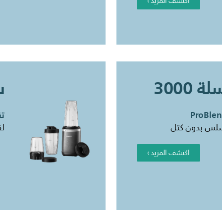
اكتشف المزيد ›
 3000
س
تقنية
سلس بدون كتل
لق
اكتشف المزيد ›