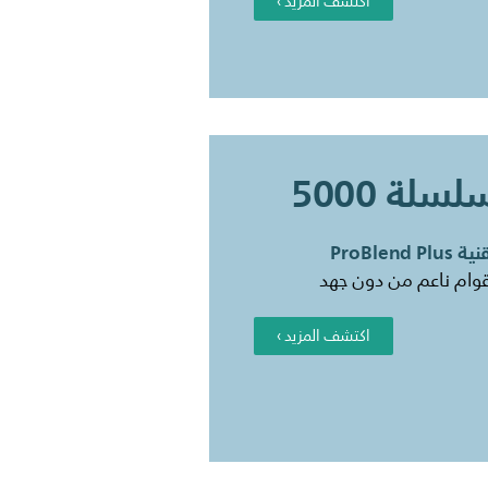
اكتشف المزيد ›
لسلة 5000
 ProBlend Plus
وام ناعم من دون جهد
اكتشف المزيد ›