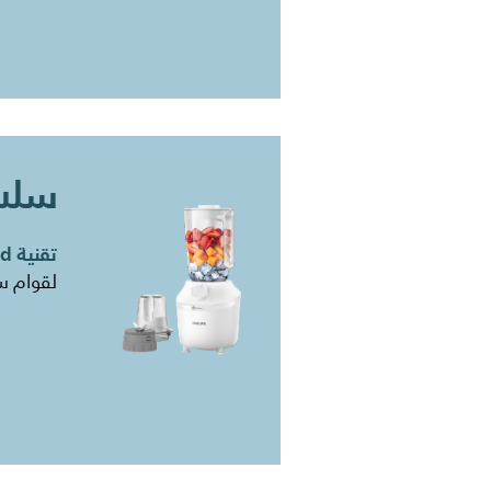
سلسلة
تقنية ProBlend
​لقوام 