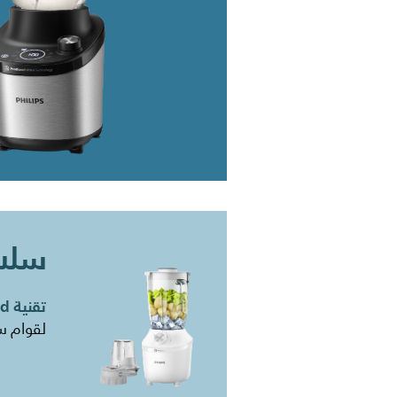
سلسلة
تقنية ProBlend
​لقوام 