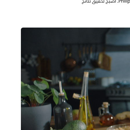
قم بإعداد أشهى مشروبات الفاكهة والعصائر والصلصات والشوربات بلمح البصر مع خلاط Philips. أصبح تحقيق نتائج