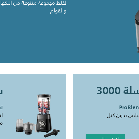
لخلط مجموعة متنوعة من النكها
والقوام
 3000
س
تقنية
سلس بدون كتل
لت
من