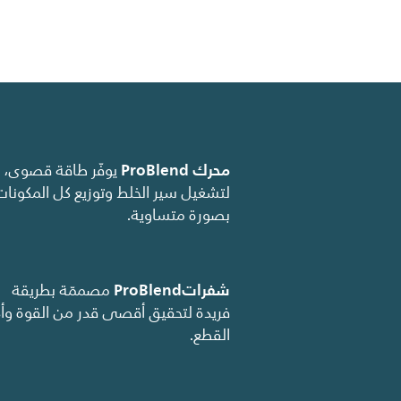
محرك ProBlend
‏ يوفّر طاقة قصوى،
لتشغيل سير الخلط وتوزيع كل المكونات
بصورة متساوية.
شفراتProBlend
‏ مصممّة بطريقة
فريدة لتحقيق أقصى قدر من القوة وأد
القطع.