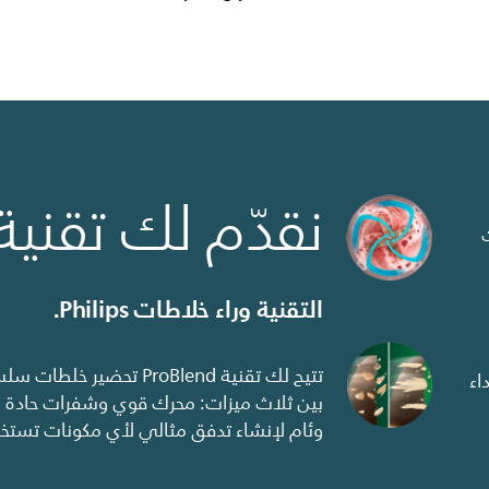
نقدّم لك تقنية roBlend
التقنية وراء خلاطات Philips.
تتيح لك تقنية ProBlend ت
اء
بين ثلاث ميزات: محرك قوي وشفرات حادة 
وئام لإنشاء تدفق مثالي لأي مكونات تستخد