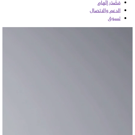
مَصْدَر إلْهامٍ
الدعم والاتصال
تسوق