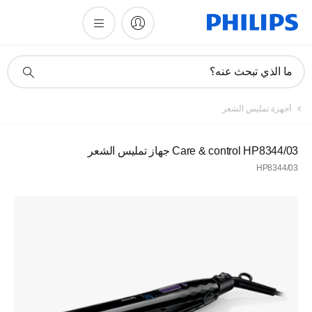
أيقونة
ما الذي تبحث عنه؟
دعم
البحث
أجهزة تمليس الشعر
Care & control HP8344/03 جهاز تمليس الشعر
HP8344/03