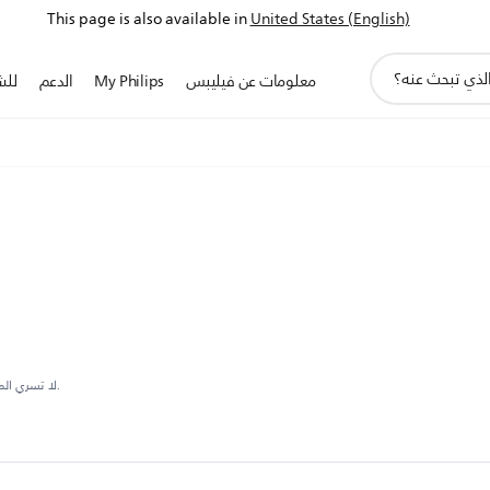
This page is also available in
United States (English)
أيقونة
معلومات عن فيليبس
My Philips
الدعم
للش
دعم
البحث
**لا تسري المواصفات المعروضة على كل المنتجات في كل مجموعة.