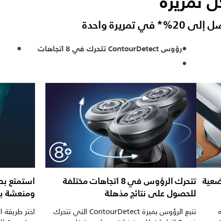
ل تمريرة
مريرة واحدة
رؤوس ContourDetect تتحرك في 8 اتجاهات
ضعية
تتحرك الرؤوس في 8 اتجاهات مختلفة
استمتع بحل
للحصول على نتائج مذهلة
ومنعشة بفضل 
تتبع الرؤوس بميزة ContourDetect التي تتحرك
اختر طريقة 