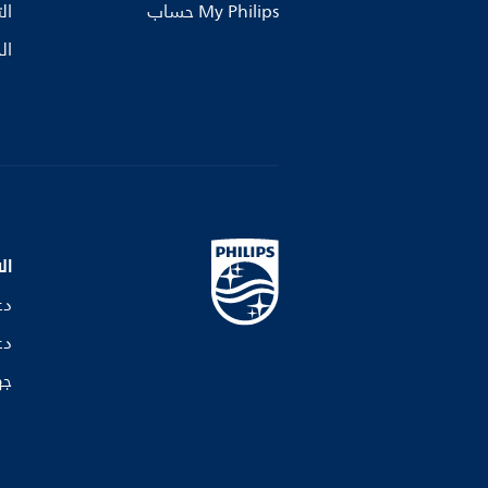
My Philips حساب
ال
ال
ال
دع
دع
جه