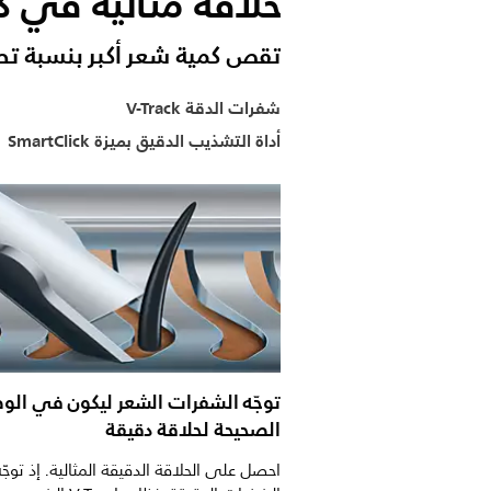
حلاقة مثالية في ك
تقص كمية شعر أكبر بنسبة تصل إلى 20%* في ت
شفرات الدقة V-Track
أداة التشذيب الدقيق بميزة SmartClick
توجّه الشفرات الشعر ليكون في الو
الصحيحة لحلاقة دقيقة
احصل على الحلاقة الدقيقة المثالية. إذ توجّه