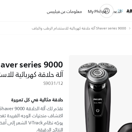
EN
A
ات
الدعم
My Philips
معلومات عن فيليبس
Shaver series 9000 آلة حلاقة كهربائية للاستخدام الرطب والجاف
aver series 9000
آلة حلاقة كهربائية للا
S9031/12
حلاقة مثالية في كل تمريرة
اكتشاف منحنيات الوجه الفريدة تغط
يوجّه نظام -Track
النتائج الدقيقة.