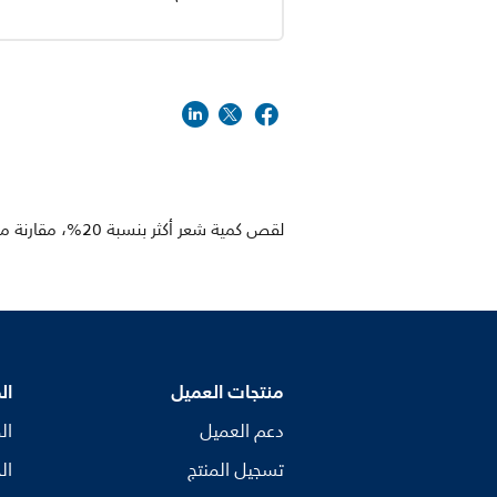
لقص كمية شعر أكثر بنسبة 20%، مقارنة مع SensoTouch
منتجات العميل
ال
دعم العميل
ال
تسجيل المنتج
ال