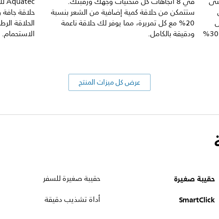
لشعر، وحتى
في 8 اتجاهات كل منحنيات وجهك ورقبتك.
tec
ستتمكن من حلاقة كمية إضافية من الشعر بنسبة
حلاقة جافة و
ى
20% مع كل تمريرة، مما يوفر لك حلاقة ناعمة
الحلاقة الرط
لقصها. فهي تقص الشعر بدقة أكبر بنسبة 30%
ودقيقة بالكامل.
الاستحمام.
عرض كل ميزات المنتج
حقيبة صغيرة
حقيبة صغيرة للسفر
SmartClick
أداة تشذيب دقيقة