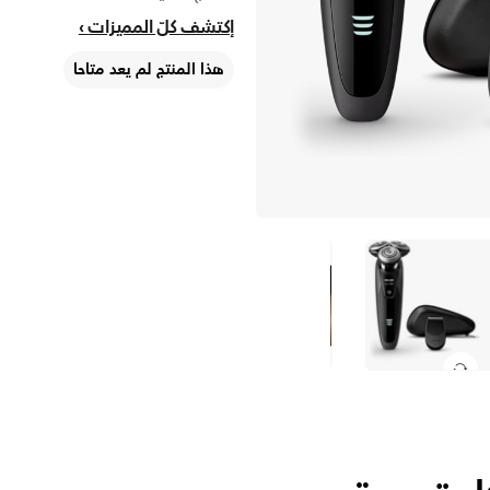
إكتشف كلّ المميزات
هذا المنتج لم يعد متاحا