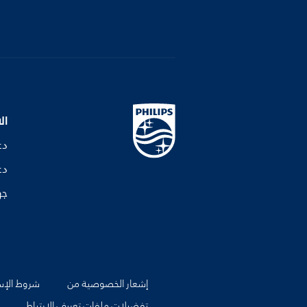
ال
دع
دع
جه
إشعار الخصوصية من
شروط الإس
تفضيلات ملفات تعريف الارتباط