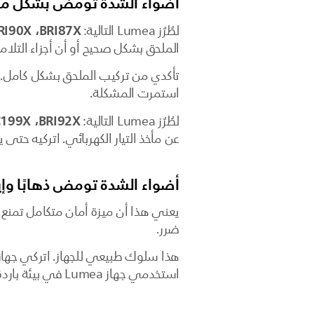
أضواء الشدة تومض بشكل مت
BRI87X،‏ BRI90X،‏ BRI91X،‏ BRI93X،‏ BRI94X،‏ BRI95X،‏ BRI97X،‏ BRI98X،‏ BRI99X،‏ BRP958
لطُرُز Lumea التالية:
الملحق بشكل صحيح أو أن أجزاء التلا
تأكدي من تركيب الملحق بشكل كامل. إذ
استمرت المشكلة.
BRI92X،‏ SC199X
لطُرُز Lumea التالية:
عن مأخذ التيار الكهربائي. اتركيه حتى 
أضواء الشدة تومض ذهابًا وإيابًا من الدر
يعني هذا أن ميزة أمان متكامل تمنع 
ضرر.
استخدمي جهاز Lumea في بيئة باردة وخذي فترات راحة قصيرة في أثناء العلاج.