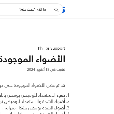
أيقونة
المنتجات
للشرك
دعم
البحث
Philips Support
الأضواء الموجودة على جهاز Lumea
نشرت في 18 أكتوبر، 2024
قد تومض الأضواء الموجودة على جهاز Philips Lumea لتزويدك بمعلومات مهمة. والمعلومات الأكثر شيوع
ضوء الاستعداد للوميض يومض باللون
أضواء الشدة والاستعداد للوميض 
أضواء الشدة تومض بشكل متزامن