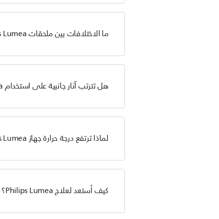
ما الاختلافات بين ملحقات Philips Lumea؟
هل تترتب آثار جانبية على استخدام Philips Lumea؟
لماذا ترتفع درجة حرارة جهاز Philips Lumea في أثناء الاستخدام؟
كيف أستعد لعلاج Philips Lumea؟