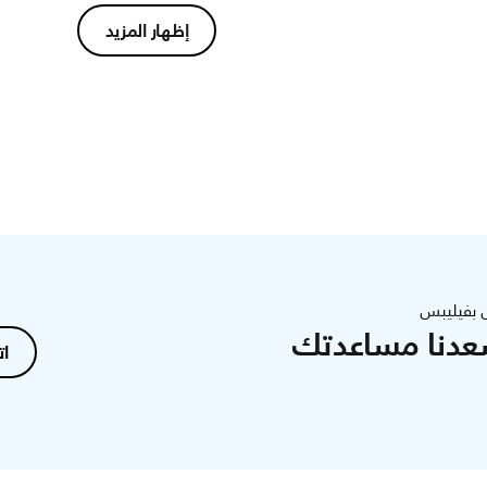
إظهار المزيد
 بفيليبس
عدنا مساعدتك
ات