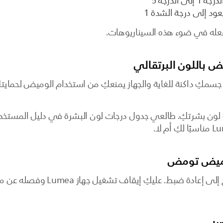
الدرجة 5
فعله في ضوء هذه السيناريوهات.
 باللون البرتقالي
جسمكِ داكنة للغاية والجهاز يمنعكِ من استخدام الوميض لحمايتكِ
 Lumea مناسبًا لدرجة لون بشرتكِ. طالعي جدول درجات لون البشرة في دليل المس
لوميض تومض
لقد دخل الجهاز في وضع الخطأ ويحتاج إ