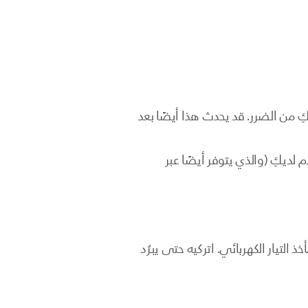
 من الضرر. قد يحدث هذا أيضًا بعد
تخدم لديكِ (والذي يتوفر أيضًا عبر
لى إعادة ضبط. عليكِ إيقاف تشغيل جهاز Lumea وفصله عن مأخذ التيار الكهربائي. اتركيه حتى يبرُد