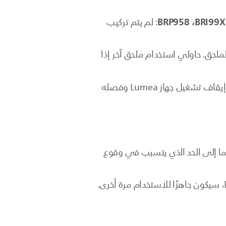
: لم يتم تركيب
لملحق. حاولي استخدام ملحق آخر إذا
: لقد دخل الجهاز في وضع الخطأ ويحتاج إلى إعادة ضبط. عليكِ إيقاف تشغيل جهاز Lumea وفصله
ربما إلى الحد الذي يتسبب في وقوع
هذا سلوك طبيعي للجهاز. اتركي جهاز Lumea يبرُد بينما المروحة قيد التشغيل. بعد أن يبرُد جهاز Lumea، سيكون جاهزًا للاستخدام مرة أخرى.