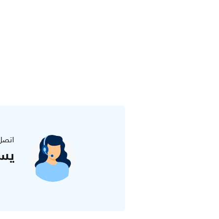
اتصل
يس