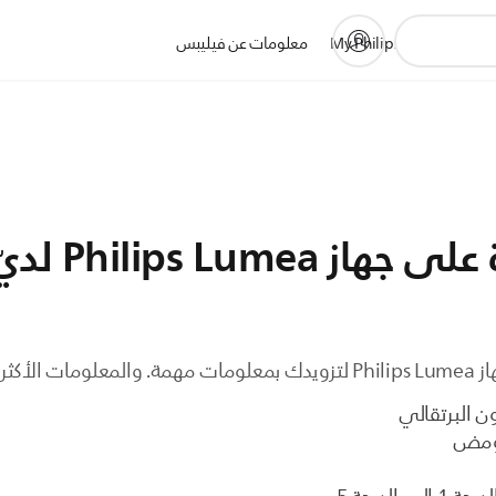
ات
الدعم
My Philips
معلومات عن فيليبس
Philips  لديّ تومض
ًا هي:
 البرتقالي
تومض