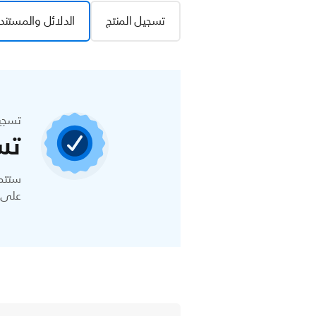
تسجيل المنتج
الدلائل والمستند
تسجي
تس
ستتمك
على ا