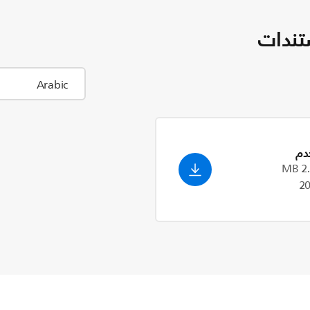
تندات
دم