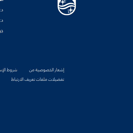
دع
دع
جه
إشعار الخصوصية من
شروط الإس
تفضيلات ملفات تعريف الارتباط