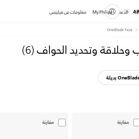
EN
A
ات
الدعم
My Philips
معلومات عن فيليبس
OneBlade Face
)
6
(
مقارنة
مقارنة