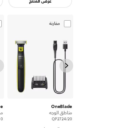
عرض المنتج
مقارنة
de
OneBlade
مناطق الوجه
من
10
QP2724/20