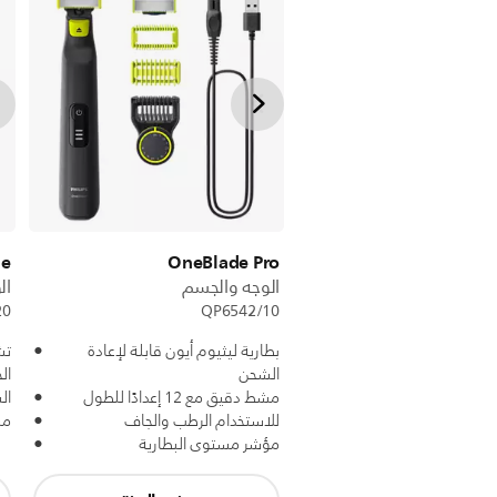
de
OneBlade Pro
الوجه والجسم
ال
20
QP6542/10
بطارية ليثيوم أيون قابلة لإعادة
تش
الشحن
ال
مشط دقيق مع 12 إعدادًا للطول
ال
للاستخدام الرطب والجاف
مش
مؤشر مستوى البطارية