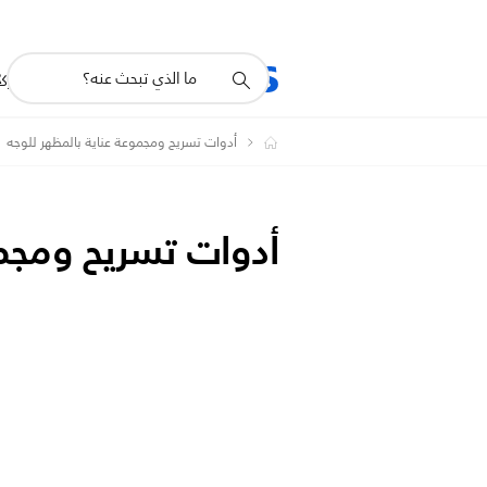
أيقونة
R
المنتجات
للشرك
دعم
البحث
أدوات تسريح ومجموعة عناية بالمظهر للوجه
أدوات تسريح ومجمو