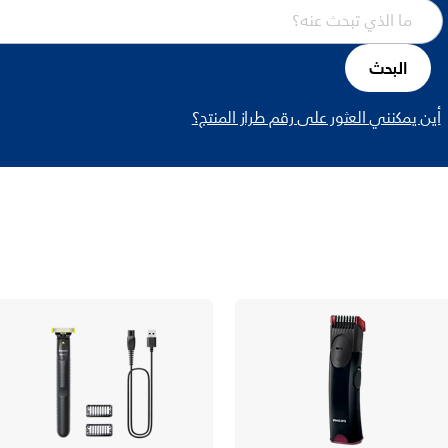
البحث
أين يمكنني العثور على رقم طراز المنتج؟