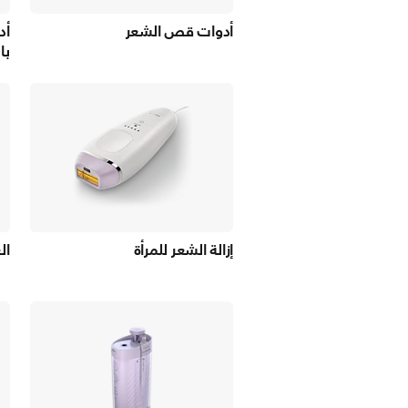
أدوات قص الشعر
أد
با
إزالة الشعر للمرأة
ال