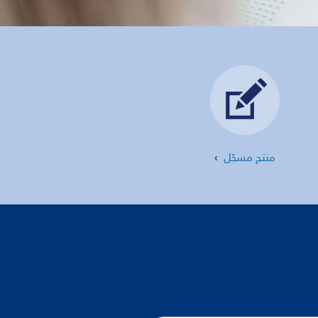
منتج مسجّل