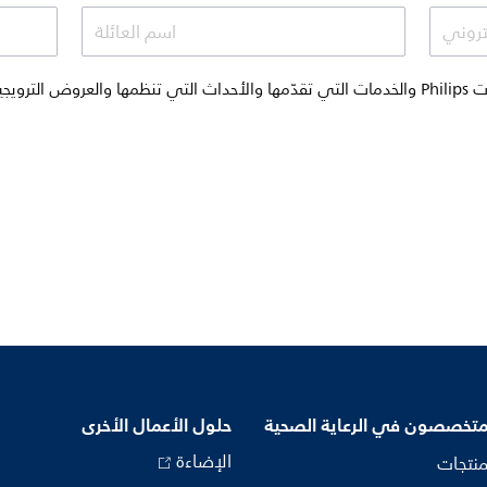
كتروني
اسم العائلة
أودّ تلقي المراسلات الترويجية حول منتجات Philips والخدمات التي تقدّمها والأحداث التي تنظم
متخصصون في الرعاية الصحية
حلول الأعمال الأخرى
الإضاءة
منتجات