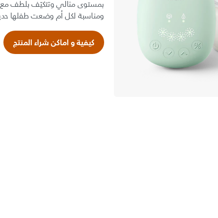
بمستوى مثالي وتتكيّف بلطف مع ح
ومناسبة لكل أم وضعت طفلها حديثً
كيفية و اماكن شراء المنتج