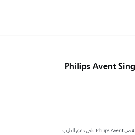
Philips Avent Sing
تحافظ شافطة حليب الأم الإلكترونية من Philips Avent على دفق الحليب