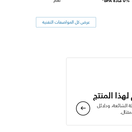
0% مادة BPA*
نعم
عرض كل المواصفات التقنية
هذا المنتج
ة الشائعة، ودلائل
تثال.