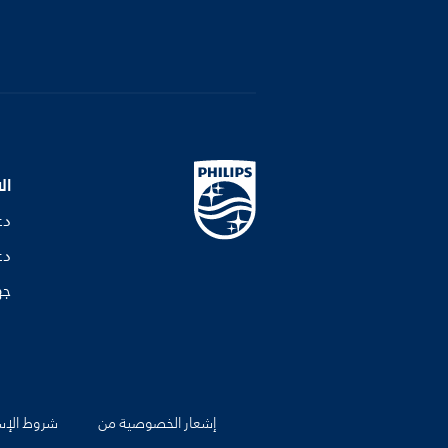
ال
دع
دع
جه
إشعار الخصوصية من
شروط الإس