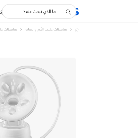
أيقونة
R
المنتجات
للشرك
دعم
البحث
شافطات حليب الأم والعناية
شافطات حلي