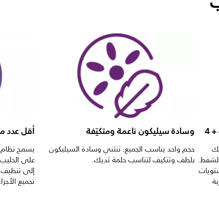
ب
وسادة سيليكون ناعمة ومتكيّفة
أقل عدد م
تك
حجم واحد يناسب الجميع. تنثني وسادة السيليكون
يسمح نظام ا
الشفط.
بلطف وتتكيف لتناسب حلمة ثديك.
على الحليب ب
ب الأم التي نقدّمها 4 مستويات
إلى تنظيف 
بة
تجميع الأجزا