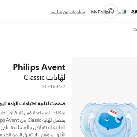
EN
A
ات
الدعم
My Philips
معلومات عن فيليبس
Philips Avent
لهّايات Classic
SCF169/37
صُممت لتلبية احتياجات الراحة ال
يمكنك المساعدة في تلبية احتياج
القابلة للانقباض والمساعِدة على
الألوان، وهي لا تعيق النمو الطب