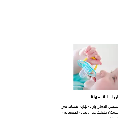
 لإزالة سهلة
ض الأمان بإزالة لهّاية طفلك في
مكّن طفلك حتى بيديه الصغيرتَين