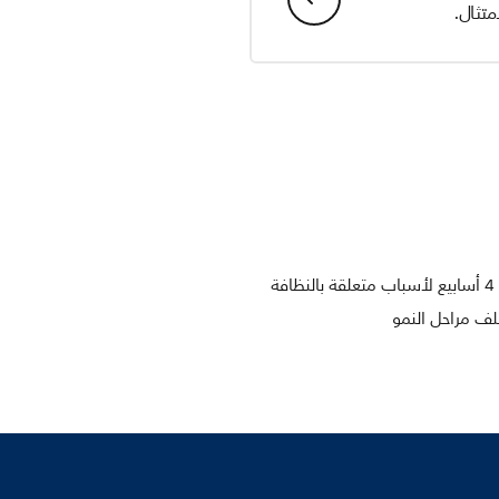
تثال.
ة
ف مراحل النمو