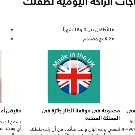
جات الراحة اليومية لطفلك
للأطفال بين 6 و18 شهراً
2 قمع وصمام
يعي
مصنوعة في موقعنا الحائز جائزة في
مقبض أمان
المملكة المتحدة
لة
يسمح لك مقب
ترم حلق
أي وقت. سيت
انعمي براحة البال وأنت متأكدة من أن راحة طفلك