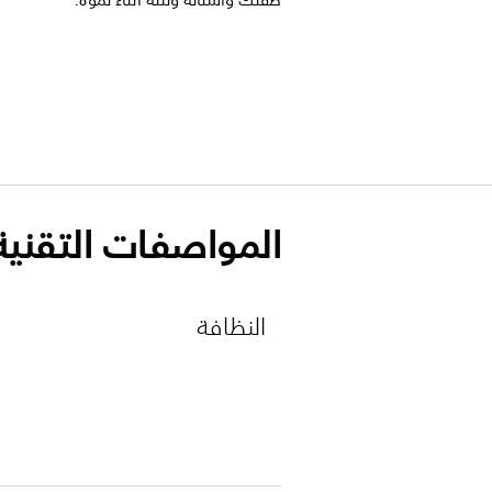
طفلك وأسنانه ولثّته أثناء نموه.
المواصفات التقنية
النظافة