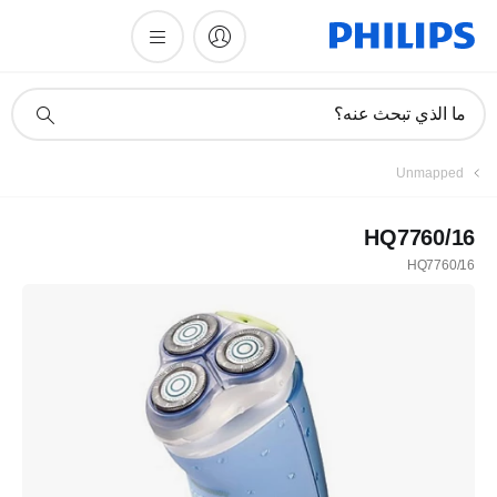
أيقونة
ما الذي تبحث عنه؟
دعم
البحث
Unmapped
HQ7760/16
HQ7760/16