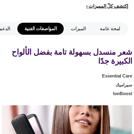
إكتشف كلّ المميزات
لمحة عامة
الميزات
المواصفات الفنية
الدعم
شعر منسدل بسهولة تامة بفضل الألواح
الكبيرة جدًا
Essential Care
سيراميك
IonBoost