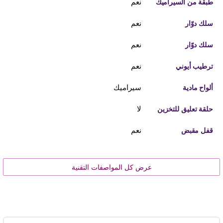
نعم
طبقة من السيراميك
نعم
سلك دوّار
نعم
سلك دوّار
نعم
ترطيب أيوني
سيراميك
ألواح مادية
لا
حلقة تعليق للتخزين
نعم
قفل مقبض
عرض كل المواصفات التقنية