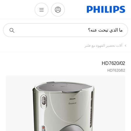
أيقونة
ما الذي تبحث عنه؟
دعم
البحث
آلات تحضير القهوة مع فلتر
HD7620/02
HD7620/02