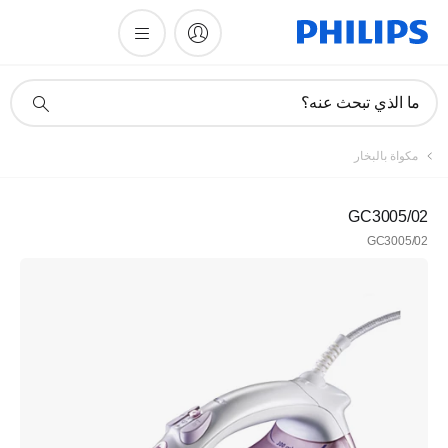
أيقونة
ما الذي تبحث عنه؟
دعم
البحث
مكواة بالبخار
GC3005/02
GC3005/02