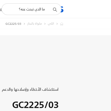
أيقونة
R
المنتجات
للشرك
دعم
البحث
الكي
مكواة بالبخار
GC2225/03
استكشاف الأخطاء وإصلاحها والدعم
GC2225/03