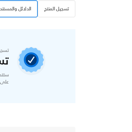
تسجيل المنتج
الدلائل والمستند
تسجي
تس
ستتمك
على ا