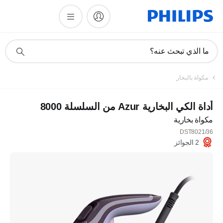
أيقونة
ما الذي تبحث عنه؟
دعم
البحث
مكواة بالبخار
أداة الكي البخارية Azur من السلسلة 8000
مكواة بخارية
DST8021/36
2 الجوائز