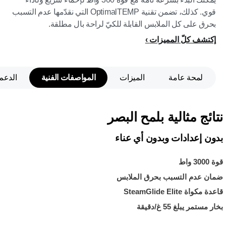
قوي. كذلك، تضمن تقنية OptimalTEMP التي نقدّمها عدم التسبب
بحرق على كل الملابس القابلة للكيّ لراحة بال مطلقة.
إكتشف كلّ المميزات
لمحة عامة
الميزات
المواصفات الفنية
الدعم
نتائج مثالية بلمح البصر
بدون إعدادات وبدون أي عناء
قوة 3000 واط
ضمان عدم التسبب بحرق الملابس
قاعدة مكواة SteamGlide Elite
بخار مستمر يبلغ 55 غ/دقيقة