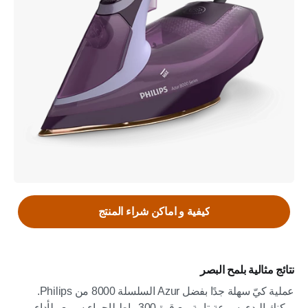
كيفية و اماكن شراء المنتج
نتائج مثالية بلمح البصر
عملية كيّ سهلة جدًا بفضل Azur السلسلة 8000 من Philips.
يمكنك البدء بسرعة تامة مع قوة 300 واط لإحماء سريع ولأداء