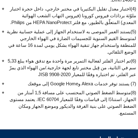
(4)اختبار معدل تقليل البكتيريا في مختبر خارجي، داخل حجرة اختبار
ملوّثة برذاذات فيروس كورونا (فيروس التهاب الشعب الهوائية
المعدي) المتعلّق بالطيور، مع فلتر HEPA NanoProtect من Philips.
(5)يستند العمر الموصى به لاستخدام الجهاز إلى عملية حسابية نظرية
لمتوسط القيم السنوية للجسيمات الضارة في الهواء الخارجي
للمنطقة واستخدام جهاز تنقية الهواء بشكل يومي لمدة 16 ساعة في
الوضع التلقائي.
(6)تم اختبار الفلتر لفعالية التمرير مرة واحدة مع تدفق هواء يبلغ 5,33
سم في الثانية، من قِبل مختبر تابع لجهة خارجية./من الهواء الذي يمرّ
عبر الفلتر، تم اختباره وفقًا للمعيار JISB 9908-2020
(7) يستند توفر خدمات Alexa وGoogle Home إلى موقعك
(8)متوسط الضغط الصوتي المحتسب على مسافة 1,5 أمتار من
الجهاز، استنادًا إلى قياسات وفقًا للمعيار IEC 60704. يعتمد مستوى
الضغط الصوتي على بنية الغرفة والديكور وموضع الجهاز ومكان
المستمع.