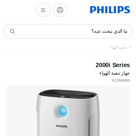
أيقونة
ما الذي تبحث عنه؟
دعم
البحث
منقي الهواء
2000i Series
جهاز تنقية الهواء
AC2889/90