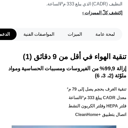
النظيف (CADR) الذي يبلغ 333 م³/الساعة.
إكتشف كلّ المميزات
لمحة عامة
الميزات
المواصفات الفنية
الدعم
تنقية الهواء في أقل من 9 دقائق (1)
إزالة 99,9% من الفيروسات ومسببات الحساسية ومواد
ملوّثة (2، 3، 6)
تنقية الغرف بحجم يصل إلى 79 م²
معدل CADR يبلغ 333 م³/الساعة
فلتر HEPA وفلتر الكربون النشط
اتصال بتطبيق CleanHome+‎