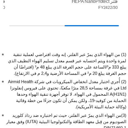
فلتر HEPA NanoProtect
فلت
/30
FY2422/30
(1) من الهواء الذي يمرّ عبر الفلتر، إنه وقت افتراضي لعملية تنقية
لمرة واحدة ويتم احتسابه عبر قسم معدل تسليم الهواء النظيف الذي
يبلغ 333 م³/الساعة على حجم الغرفة الذي يبلغ 48 م³ (افتراضًا أن
حجم الغرفة يبلغ 20 م² في المساحة الأرضية و2,4 م في الارتفاع).
(2) أُجري اختبار معدل انخفاض الميكروبات في شركة Airmid Health
Ltd في غرفة بمساحة 28,5 مترًا مكعبًا، تحتوي على فيروس إنفلونزا
A(H1N1) المحمول في الهواء. لا توفر أجهزة تنقية الهواء وحدها
الحماية من كوفيد-19، ولكن يمكن أن تكون جزءًا من خطة وقائية
(وكالة حماية البيئة الأمريكية).
(3)من الهواء الذي يمرّ عبر الفلتر، حيث تم اختباره ضد رذاذ كلوريد
الصوديوم من قِبل معهد الطاقة والتكنولوجيا البيئية (IUTA) وفق معيار
DIN71460-1.