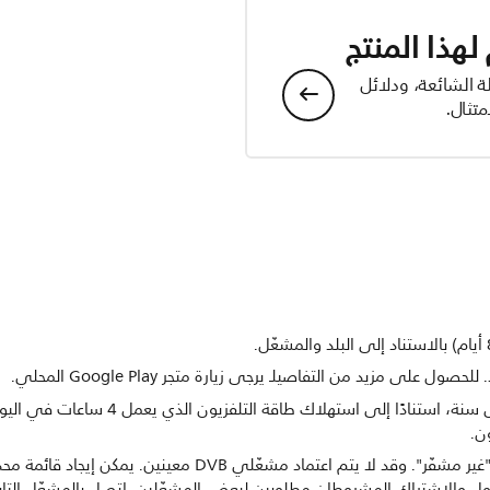
هذا المنتج
ة الشائعة، ودلائل
تثال.
ن.
يدعم التلفزيون استقبال DVB من أجل بث "غير مشفّر". وقد لا يتم اع
. ويكون الوصول والاشتراك المشروطان مطلوبين لبعض المشغّلين. اتصل بالمشغّل 