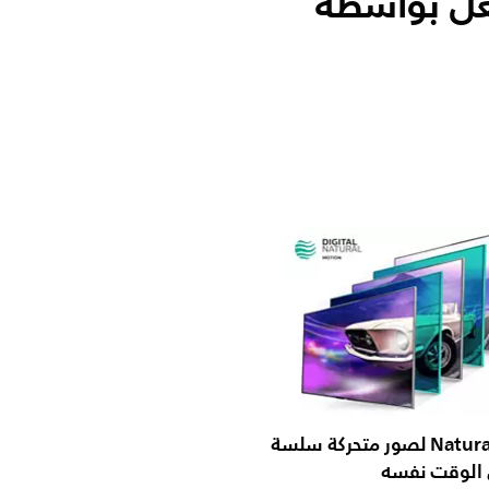
 رفيعة، تلفزيون LED TV مشغّل بواسطة
Natural Motion لصور متحركة سلسة
 الوقت نفسه