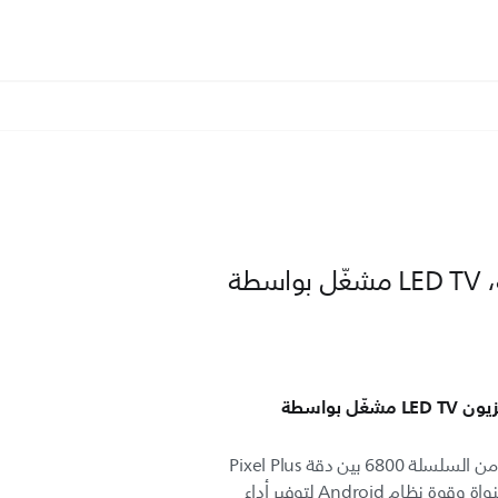
4K UHD، شاشة رفيعة، LED TV مشغّل بواسطة
دقة 4K UHD، شاشة رفيعة، تلفزيون LED TV مشغّل بواسطة
يجمع تلفزيون LED بدقة Ultra HD من السلسلة 6800 بين دقة Pixel Plus
Ultra HD وقدرة المعالجة الثنائية النواة وقوة نظام Android لتوفير أداء