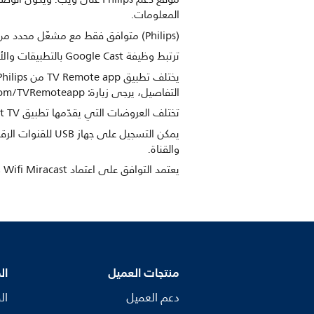
المعلومات.
(Philips) متوافق فقط مع مشغّل محدد من Philips.
ترتبط وظيفة Google Cast بالتطبيقات والأجهزة الجاهزة لاستخدام Google Cast. للحصول على مزيد من التفاصيل يرجى زيارة صفحة منتجات Google Cast.
التفاصيل، يرجى زيارة: www.philips.com/TVRemoteapp.
تختلف العروضات التي يقدّمها تطبيق Smart TV بحسب طراز التلفزيون والبلد. لمزيد من التفاصيل، يرجى زيارة: www.philips.com/smarttv.
والقناة.
يعتمد التوافق على اعتماد Wifi Miracast ونظام Android 4.2 أو إصدار لاحق. لمزيد من التفاصيل، يرجى العودة إلى المستندات المرفقة مع الجهاز.
منتجات العميل
ال
دعم العميل
ال