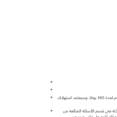
استهلاك الطاقة بالكيلوواط في الساعة لكل سنة، استنادًا إلى استهلاك طاقة التلفزيون الذي يعمل 4 ساعات في اليوم لمدة 365 يومًا. وسيعتمد استهلاك
تماد مشغّلي DVB معينين. يمكن إيجاد قائمة محدّثة في قسم الأسئلة الشائعة من
التابع لك للحصول على مزيد من