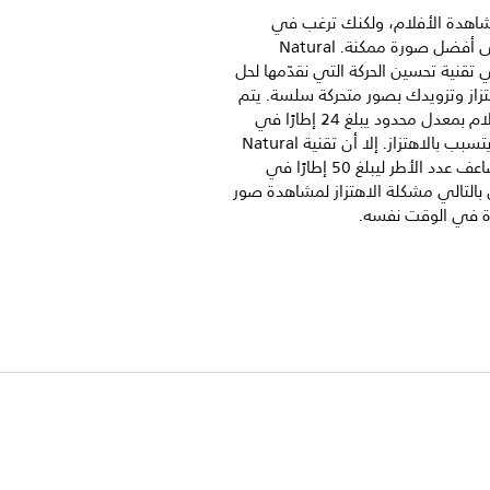
اهدة الأفلام، ولكنك ترغب في
الحصول على أفضل صورة ممكنة. Natural
Mo هي تقنية تحسين الحركة التي نقدّمها لحل
زاز وتزويدك بصور متحركة سلسة. يتم
تسجيل الأفلام بمعدل محدود يبلغ 24 إطارًا في
الثانية، مما يتسبب بالاهتزاز. إلا أن تقنية Natural
Motion تضاعف عدد الأطر ليبلغ 50 إطارًا في
ل بالتالي مشكلة الاهتزاز لمشاهدة صور
 في الوقت نفسه.