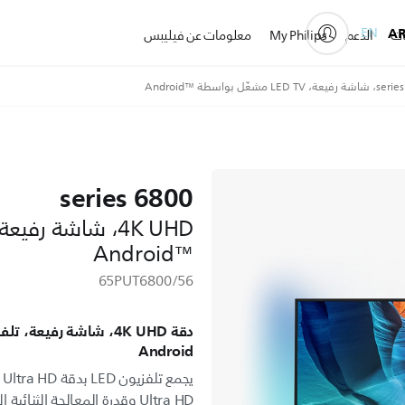
EN
A
ات
الدعم
My Philips
معلومات عن فيليبس
6800 series
Android™‎
65PUT6800/56
Android