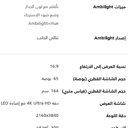
ميزات Ambilight
تأقلم مع لون الجدار
وضع ضوء الاسترخاء
Ambilight+Hue
إصدار Ambilight
ثنائي الجانب
نسبة العرض إلى الارتفاع
16:9
حجم الشاشة القطري (بوصة)
65 بوصة
حجم الشاشة القطري (قياس متري)
164 سم
شاشة العرض
دقة 4K Ultra HD مع إضاءة LED
دقة اللوحة
3840‏x‏2160
300 cd/m²