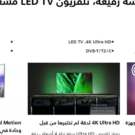
دقة 4K UHD، شاشة
4K Ultra HD، ‏LED TV
DVB-T/T2/C
 أجهزة
4K Ultra HD لدقة لم تختبرها من قبل
وحادة في
يتميّز تلفزيون Ultra HD بدقة تبلغ 4 أضعاف دقة