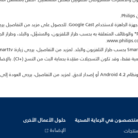
يختلف تطبيق TV Remote app من Philips* والوظائف المتعلقة به بحسب طراز التلفزيون، والمشغِّل، والب
يمكن التسجيل على جهاز USB
متخصصون في الرعاية الصحية
حلول الأعمال الأخرى
الإضاءة
منتجات