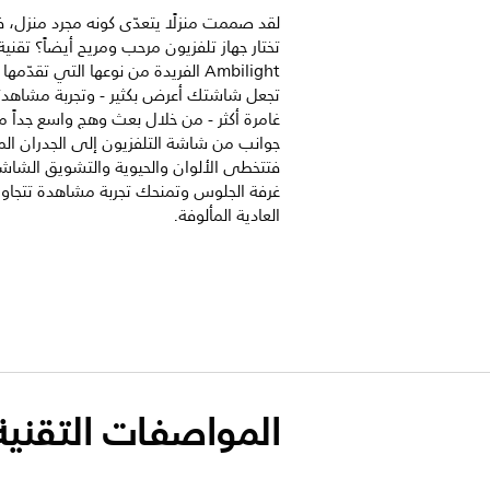
لقد صممت منزلًا يتعدّى كونه مجرد منزل، ف
تختار جهاز تلفزيون مرحب ومريح أيضاً؟ تقنية
تجعل شاشتك أعرض بكثير - وتجربة مشاهد
غامرة أكثر - من خلال بعث وهج واسع جداً م
جوانب من شاشة التلفزيون إلى الجدران الم
فتتخطى الألوان والحيوية والتشويق الشاشة
غرفة الجلوس وتمنحك تجربة مشاهدة تتجاوز 
العادية المألوفة.
المواصفات التقنية