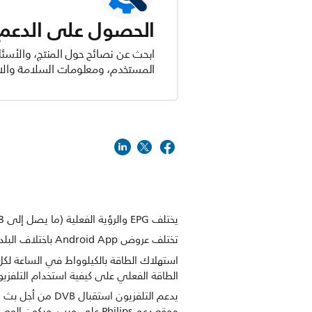
الحصول على الدعم ل
ابحث عن نصائح حول المنتج، والأسئل
المستخدم، ومعلومات السلامة والام
يختلف EPG والرؤية الفعلية (ما يصل إلى 8 أيام) بالاستناد إلى البلد والمشغّل.
تختلف عروض Android App باختلاف البلد. للحصول على مزيد من التفاصيلـ يرجى زيارة متجر Google Play المحلي.
الطاقة الفعلي على كيفية استخدام التلفزيو
موقع دعم Philips على ويب