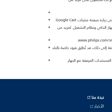
لد، وطراز الجهاز الذكي ونظام التشغيل. لمزيد من
 للقنوات الرقمية فقط، وقد تكون التسجيلات مقيّدة بحماية البث من النسخ (CI+‎). بالإضافة إلى ذلك، قد تُطيّق قيود خاصة بالبلد
نبذة عنا
الأخبار