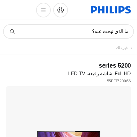
أيقونة
ما الذي تبحث عنه؟
دعم
البحث
غير ذلك
5200 series
Full HD، شاشة رفيعة، LED TV
55PFT5200/56