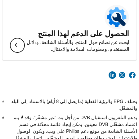
الحصول على الدعم لهذا المنتج
ابحث عن نصائح حول المنتج، والأسئلة الشائعة، ودلائل
المستخدم، ومعلومات السلامة والامتثال.
يختلف EPG والرؤية الفعلية (ما يصل إلى 8 أيام) بالاستناد إلى البلد
والمشغّل.
يدعم التلفزيون استقبال DVB من أجل بث "غير مشفّر". وقد لا يتم
اعتماد مشغّلي DVB معينين. يمكن إيجاد قائمة محدّثة في قسم
الأسئلة الشائعة من موقع دعم Philips على ويب. ويكون الوصول
والاشتراك المشروطان مطلوبين لبعض المشغّلين. اتصل بالمشغّل