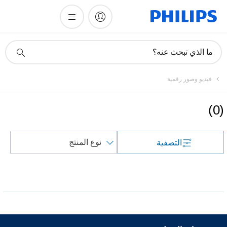
أيقونة
ما الذي تبحث عنه؟
دعم
البحث
فيديو وصور رقمية
)
0
(
فرز
التصفية
حسب