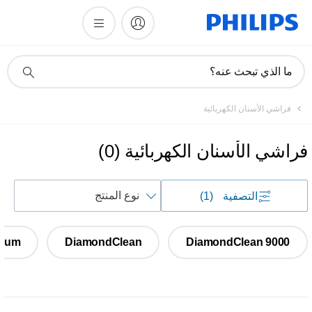
أيقونة
ما الذي تبحث عنه؟
دعم
البحث
فراشي الأسنان الكهربائية
فراشي الأسنان الكهربائية
(
0
)
فرز
التصفية
(1)
حسب
tinum
DiamondClean
DiamondClean 9000