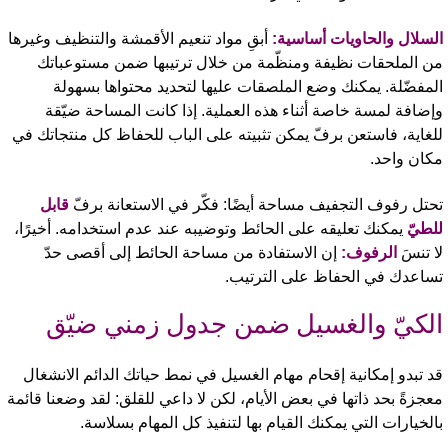
لسلال والحاويات أساسية:
أبقِ مواد تنعيم الأقمشة والتنظيف وغيرها
ن الملحقات نظيفة ومنظّمة من خلال ترتيبها ضمن مستوعباتك
لمفضّلة. يمكنك وضع الملصقات عليها لتحديد محتواها بسهولة
إضافة لمسة خاصة أثناء هذه العملية. إذا كانت المساحة ضيّقة
لغاية، فاستعن برفّ يمكن تثبيته على الباب للحفاظ كل منتجاتك في
كان واحد.
حتل رفوف التجفيف مساحة أيضًا: فكّر في الاستعانة برفّ
قابل
لطيّ
يمكنك تعليقه على الحائط وتوضيبه عند عدم استخدامه. أخيرًا،
ا تنسَ
الرفوف:
إن الاستفادة من مساحة الحائط إلى أقصى حدّ
ساعدك في الحفاظ على الترتيب.
لكيّ والغسيل ضمن جدول زمني ضيّق
د تبدو إمكانية إقحام مهام الغسيل في نمط حياتك الدائم الانشغال
عجزةً بحد ذاتها في بعض الأيام، لكن لا داعي للقلق: لقد وضعنا قائمة
الخيارات التي يمكنك القيام بها لتنفيذ كل المهام بسلاسة.