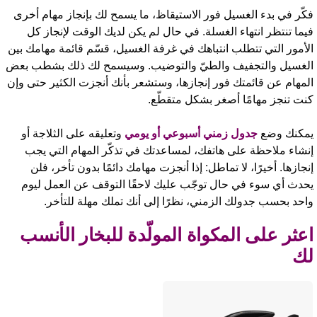
كّر في بدء الغسيل فور الاستيقاظ، ما يسمح لك بإنجاز مهام أخرى
يما تنتظر انتهاء الغسلة. في حال لم يكن لديك الوقت لإنجاز كل
لأمور التي تتطلب انتباهك في غرفة الغسيل، قسّم قائمة مهامك بين
لغسيل والتجفيف والطيّ والتوضيب. وسيسمح لك ذلك بشطب بعض
لمهام عن قائمتك فور إنجازها، وستشعر بأنك أنجزت الكثير حتى وإن
نت تنجز مهامًا أصغر بشكل متقطّع.
مكنك وضع
جدول زمني أسبوعي أو يومي
وتعليقه على الثلاجة أو
نشاء ملاحظة على هاتفك، لمساعدتك في تذكّر المهام التي يجب
نجازها. أخيرًا، لا تماطل: إذا أنجزت مهامك دائمًا بدون تأخر، فلن
حدث أي سوء في حال توجّب عليك لاحقًا التوقف عن العمل ليوم
احد بحسب جدولك الزمني، نظرًا إلى أنك تملك مهلة للتأخر.
عثر على المكواة المولّدة للبخار الأنسب
ك