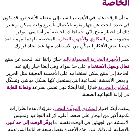
لخاصة
ما أن الوقت غاية في الأهمية بالنسبة إلى معظم الأشخاص، قد تكون
ي صدد البحث عن جهاز يقوم بالأعمال بأسرع وقت ممكن. ويشير
لك أن اختيار منتج يلبّي احتياجاتك الخاصة أمر أساسي. تتوفر
جموعة من
المكاوي والأجهزة البخارية
المخصصة لهذه المهمة. لقد
معنا بعض الأفكار لتتمكّن من الاستفادة منها عند اتخاذ قرارك.
عتبر
الأجهزة البخارية المحمولة باليد
خيارًا رائعًا عند البحث عن منتج
عال وسهل الاستخدام
على حدّ سواء. وهي أيضًا خيار رائع عند
لحاجة إلى منتج يمكن استخدامه على الأقمشة الدقيقة مثل الحرير
و بعض الأقمشة الصناعية التي يستحيل كيّها بشكل مباشر. وتشكّل
لمكاوي البخارية
خيارًا رائعًا أيضًا: فهي تحمى بسرعة
وفعالة للغاية
ي إزالة التجاعيد الصعبة.
مكنك أيضًا اختيار
المكاوي المولّدة للبخار
. فتزوّدك هذه الطرازات
كمية أكبر من البخار على ضغط أعلى، لإزالة التجاعيد وتمليس
لأقمشة من الجهتَين في الوقت نفسه، ما
يوفّر الوقت إلى حد كبير.
الإضافة إلى ذلك، تبرز هذه الأجهزة بفضل سعة خزاناتها التي تدوم