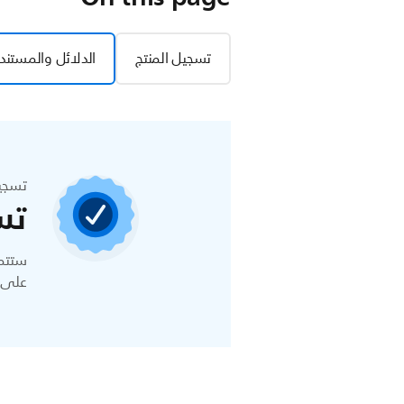
تسجيل المنتج
الدلائل والمستند
تسجي
تس
ستتمك
على ا