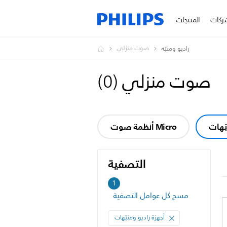
ركات
المنتجات
صوت منزلي
راديو ومنبّه
صوت منزلي
(
0
)
بّهات
أنظمة صوت Micro
التصفية
التصفية
1
مسح كل عوامل التصفية
أجهزة راديو ومنبّهات