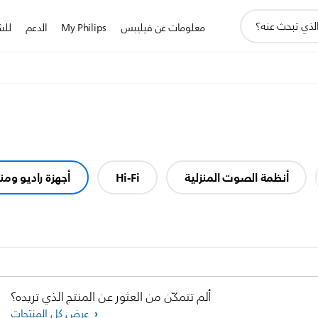
أيقونة
معلومات عن فيليبس
My Philips
الدعم
للش
دعم
البحث
أنظمة الصوت المنزلية
Hi-Fi
أجهزة راديو ومن
ألم تتمكّن من العثور عن المنتج الذي تريده؟
عرض كل المنتجات