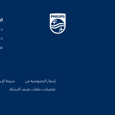
ال
دع
دع
جه
إشعار الخصوصية من
شروط الإس
تفضيلات ملفات تعريف الارتباط