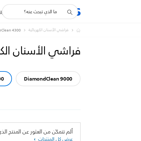
أيقونة
R
المنتجات
للشرك
دعم
البحث
فراشي الأسنان الكهربائية
veClean 4300
فراشي الأسنان الكه
00
DiamondClean 9000
ألم تتمكّن من العثور عن المنتج الذي
عرض كل المنتجات