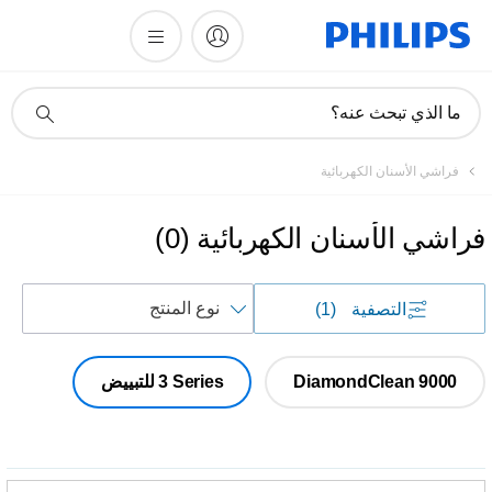
أيقونة
ما الذي تبحث عنه؟
دعم
البحث
فراشي الأسنان الكهربائية
فراشي الأسنان الكهربائية
(
0
)
فرز
التصفية
(1)
حسب
DiamondClean 9000
‎3 Series للتبييض